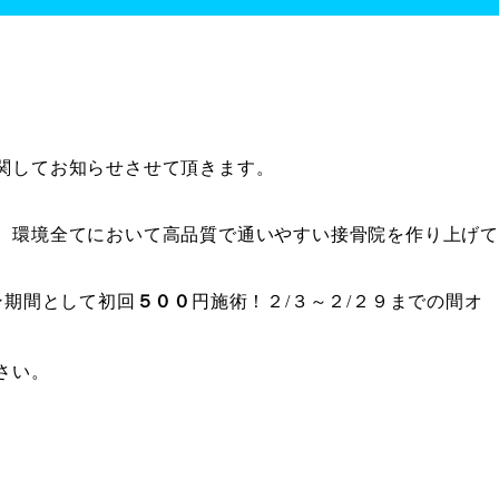
関してお知らせさせて頂きます。
、環境全てにおいて高品質で通いやすい接骨院を作り上げ
ン期間として初回
５００
円施術！
２/３～２/２９
までの間オ
さい。