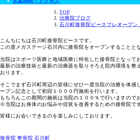
営業時間・アクセス
TOP
治療院ブログ
石川町接骨院ピースプレオープン
こんちにちは石川町接骨院ピースです。
この度メガステージ石川内に接骨院をオープンすることと
当院はスポーツ医療と地域医療に特化した接骨院となって
最新の治療技術と最新の治療器を取りそろえ院内環境を整
おります。
そこでまず石川町周辺の皆様にぜひ一度当院の治療を体感
ープン記念として初回
１０００
円施術を行います。
もちろんこの期間の施術は当院の１００％で行いますので
※当院はお身体のお悩みや症状を改善するための接骨院で
皆様にお会いできるのを楽しみにしております。
接骨院
整骨院
石川町