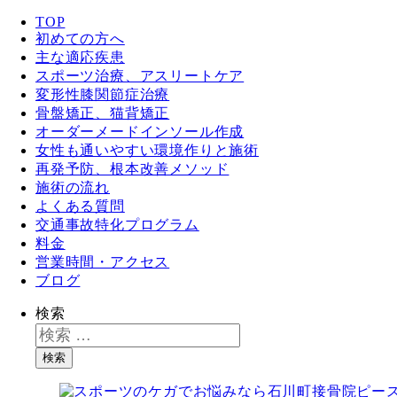
TOP
初めての方へ
主な適応疾患
スポーツ治療、アスリートケア
変形性膝関節症治療
骨盤矯正、猫背矯正
オーダーメードインソール作成
女性も通いやすい環境作りと施術
再発予防、根本改善メソッド
施術の流れ
よくある質問
交通事故特化プログラム
料金
営業時間・アクセス
ブログ
検索
検索